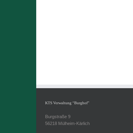
KTS Verwaltung “Burghof”
Burgstraße 9
56218 Mülheim-Kärlich