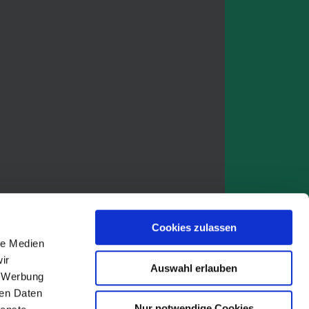
Cookies zulassen
le Medien
ir
Auswahl erlauben
, Werbung
ren Daten
Nur notwendige Cookies