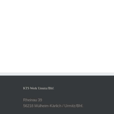
KTS Werk Urmitz/Bhf.
Rheinau 39
56218 Mülheim-Kärlich / Urmitz/Bhf.