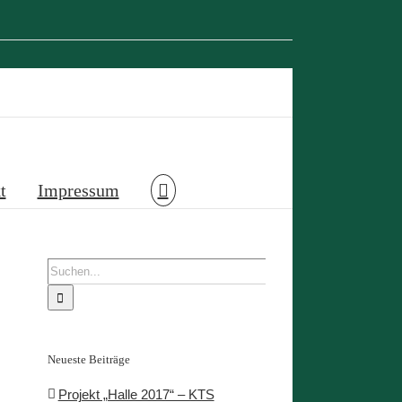
t
Impressum
Suche
nach:
Neueste Beiträge
Projekt „Halle 2017“ – KTS