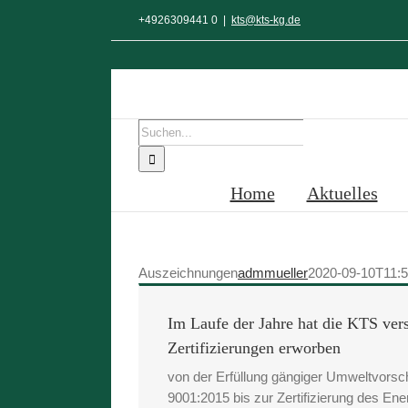
Zum
+4926309441 0
|
kts@kts-kg.de
Inhalt
springen
Suche
nach:
Home
Aktuelles
Auszeichnungen
admmueller
2020-09-10T11:5
Im Laufe der Jahre hat die KTS ver
Zertifizierungen erworben
von der Erfüllung gängiger Umweltvorsc
9001:2015 bis zur Zertifizierung des 