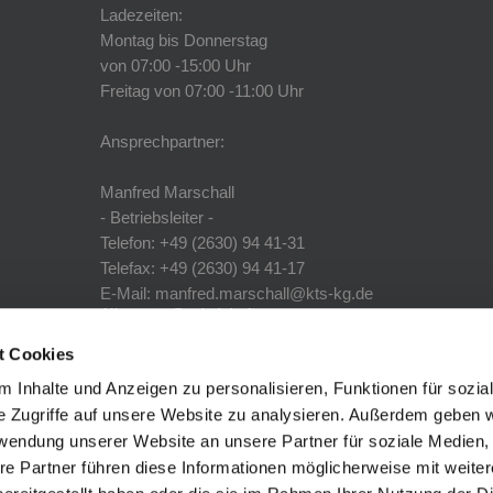
Ladezeiten:
Montag bis Donnerstag
von 07:00 -15:00 Uhr
Freitag von 07:00 -11:00 Uhr
Ansprechpartner:
Manfred Marschall
- Betriebsleiter -
Telefon: +49 (2630) 94 41-31
Telefax: +49 (2630) 94 41-17
E-Mail: manfred.marschall@kts-kg.de
Allgemeine Geschäftsbedingungen
t Cookies
Hier können Sie unsere aktuellen AGB downloaden.
 Inhalte und Anzeigen zu personalisieren, Funktionen für sozia
DOWNLOAD AGB
e Zugriffe auf unsere Website zu analysieren. Außerdem geben w
rwendung unserer Website an unsere Partner für soziale Medien
DATENSCHUTZ
re Partner führen diese Informationen möglicherweise mit weite
DISCLAIMER