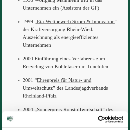
1998 Wolfgang Mannheim tritt in das
Unternehmen ein (Assistent der GF)
1999 „
Eta-Wettbewerb Strom & Innovation
“
der Kraftversorgung Rhein-Wied:
Auszeichnung als energieeffizientes
Unternehmen
2000 Einführung eines Verfahrens zum
Recycling von Kohlefasern in Tunelofen
2001 “
Ehrenpreis für Natur- und
Umweltschutz
” des Landesjagdverbands
Rheinland-Pfalz
2004 „
Sonderpreis Rohstoffwirtschaft
“ des
Wirtschaftsministeriums Rheinland-Pfalz für
die „Entwicklung eines Verfahrens zur