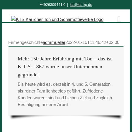
Zum
+4926309441 0
|
kts@kts-kg.de
Inhalt
springen
Firmengeschichte
admmueller
2022-01-19T11:46:42+02:00
Mehr 150 Jahre Erfahrung mit Ton – das ist
K T S. 1867 wurde unser Unternehmen
gegründet.
Bis heute wird es, derzeit in 4. und 5. Generation,
als reiner Familienbetrieb geführt. Zufriedene
Kunden waren, sind und bleiben Ziel und zugleich
Bestätigung unserer Arbeit.