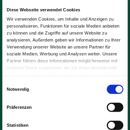
Veredlung von Kohlefasern“
Diese Webseite verwendet Cookies
2004 Wolfgang Mannheim wird
Wir verwenden Cookies, um Inhalte und Anzeigen zu
Geschäftsführer
personalisieren, Funktionen für soziale Medien anbieten
zu können und die Zugriffe auf unsere Website zu
2006 Umfassende Modernisierung der
analysieren. Außerdem geben wir Informationen zu Ihrer
Steuerung des Tonmahlwerks
Verwendung unserer Website an unsere Partner für
soziale Medien, Werbung und Analysen weiter. Unsere
Partner führen diese Informationen möglicherweise mit
weiteren Daten zusammen, die Sie ihnen bereitgestellt
haben oder die sie im Rahmen Ihrer Nutzung der Dienste
gesammelt haben.
Einwilligungsauswahl
Notwendig
Präferenzen
Statistiken