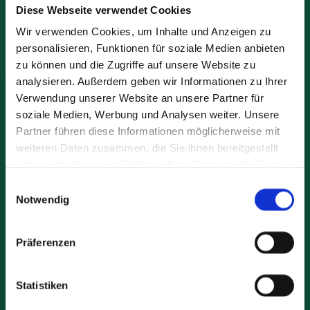
Diese Webseite verwendet Cookies
Wir verwenden Cookies, um Inhalte und Anzeigen zu
personalisieren, Funktionen für soziale Medien anbieten
zu können und die Zugriffe auf unsere Website zu
analysieren. Außerdem geben wir Informationen zu Ihrer
Verwendung unserer Website an unsere Partner für
KTS Verwaltung “Burghof”
soziale Medien, Werbung und Analysen weiter. Unsere
Partner führen diese Informationen möglicherweise mit
Burgstraße 9
weiteren Daten zusammen, die Sie ihnen bereitgestellt
56218 Mülheim-Kärlich
haben oder die sie im Rahmen Ihrer Nutzung der Dienste
gesammelt haben.
Einwilligungsauswahl
Öffnungszeiten:
Notwendig
Montag bis Donnerstag
von 08:00 Uhr -16:45 Uhr
Freitag
Präferenzen
08:00 Uhr - 15:30 Uhr
Statistiken
Telefon: +49 (2630) 94 41-0
Telefax: +49 (2630) 94 41-10