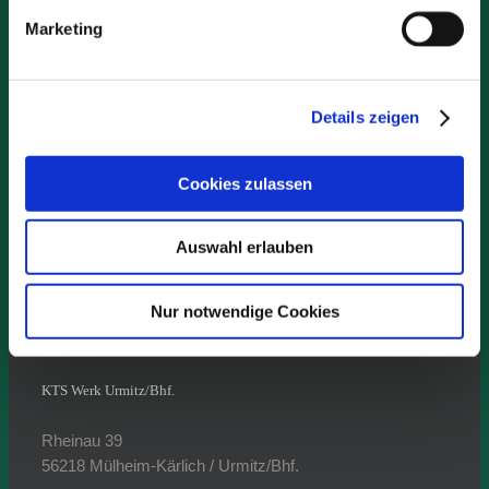
E-Mail: kts@kts-kg.de
Marketing
Ansprechpartner:
Geschäftsführung:
Details zeigen
Dr. Dieter Mannheim (phG)
Dipl.-Volkswirt Wolfgang Mannheim (GF)
Cookies zulassen
Disposition:
Elena Popp, Sigrid Marschall
Auswahl erlauben
Buchhaltung:
Nur notwendige Cookies
Annette Wawers
KTS Werk Urmitz/Bhf.
Rheinau 39
56218 Mülheim-Kärlich / Urmitz/Bhf.