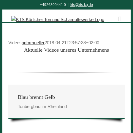
Zum
+4926309441 0
|
kts@kts-kg.de
Inhalt
springen
Videos
admmueller
2018-04-21T23:57:38+02:00
Aktuelle Videos unseres Unternehmens
Blau brennt Gelb
Tonbergbau im Rheinland