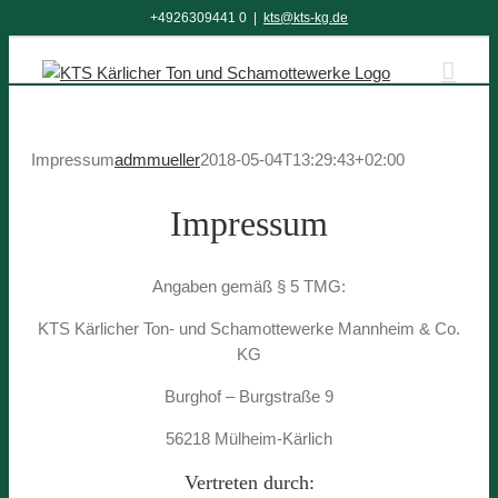
Zum
+4926309441 0
|
kts@kts-kg.de
Inhalt
springen
Impressum
admmueller
2018-05-04T13:29:43+02:00
Impressum
Angaben gemäß § 5 TMG:
KTS Kärlicher Ton- und Schamottewerke Mannheim & Co.
KG
Burghof – Burgstraße 9
56218 Mülheim-Kärlich
Vertreten durch: