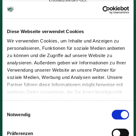
Umsatzsteuer-Identifikationsnummer gemäß §27 a
Umsatzsteuergesetz:
Diese Webseite verwendet Cookies
DE148749429
Wir verwenden Cookies, um Inhalte und Anzeigen zu
Aufsichtsbehörde:
personalisieren, Funktionen für soziale Medien anbieten
zu können und die Zugriffe auf unsere Website zu
Landesamt für Geologie und Bergbau, Mainz; SGD Nord
analysieren. Außerdem geben wir Informationen zu Ihrer
Gewerbeaufsicht, Koblenz
Verwendung unserer Website an unsere Partner für
soziale Medien, Werbung und Analysen weiter. Unsere
Partner führen diese Informationen möglicherweise mit
weiteren Daten zusammen, die Sie ihnen bereitgestellt
haben oder die sie im Rahmen Ihrer Nutzung der Dienste
KTS Verwaltung “Burghof”
gesammelt haben.
Einwilligungsauswahl
Notwendig
Burgstraße 9
56218 Mülheim-Kärlich
Präferenzen