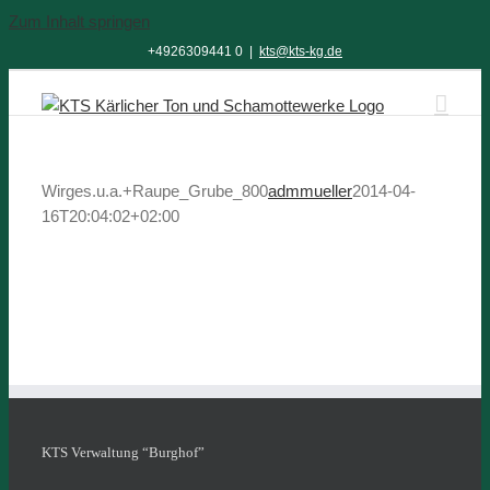
Zum Inhalt springen
+4926309441 0
|
kts@kts-kg.de
Wirges.u.a.+Raupe_Grube_800
admmueller
2014-04-
16T20:04:02+02:00
KTS Verwaltung “Burghof”