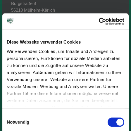
Burgstraße 9
56218 Mülheim-Kärlich
Öffnungszeiten:
Montag bis Donnerstag
von 08:00 Uhr -16:45 Uhr
Diese Webseite verwendet Cookies
Freitag
08:00 Uhr - 15:30 Uhr
Wir verwenden Cookies, um Inhalte und Anzeigen zu
personalisieren, Funktionen für soziale Medien anbieten
Telefon: +49 (2630) 94 41-0
zu können und die Zugriffe auf unsere Website zu
Telefax: +49 (2630) 94 41-10
analysieren. Außerdem geben wir Informationen zu Ihrer
E-Mail: kts@kts-kg.de
Verwendung unserer Website an unsere Partner für
soziale Medien, Werbung und Analysen weiter. Unsere
Ansprechpartner:
Partner führen diese Informationen möglicherweise mit
weiteren Daten zusammen, die Sie ihnen bereitgestellt
Geschäftsführung:
haben oder die sie im Rahmen Ihrer Nutzung der Dienste
Dr. Dieter Mannheim (phG)
gesammelt haben.
Einwilligungsauswahl
Dipl.-Volkswirt Wolfgang Mannheim (GF)
Notwendig