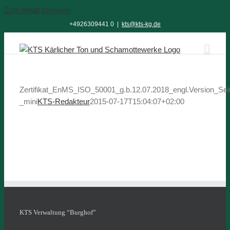
Zum Inhalt springen
+4926309441 0
|
kts@kts-kg.de
Zertifikat_EnMS_ISO_50001_g.b.12.07.2018_engl.Version_Sei
_mini
KTS-Redakteur
2015-07-17T15:04:07+02:00
KTS Verwaltung “Burghof”