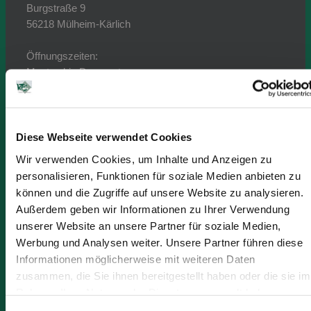
Burgstraße 9
56218 Mülheim-Kärlich
Öffnungszeiten:
Montag bis Donnerstag
von 08:00 Uhr -16:45 Uhr
Freitag
08:00 Uhr - 15:30 Uhr
Diese Webseite verwendet Cookies
Telefon: +49 (2630) 94 41-0
Wir verwenden Cookies, um Inhalte und Anzeigen zu
Telefax: +49 (2630) 94 41-10
personalisieren, Funktionen für soziale Medien anbieten zu
E-Mail: kts@kts-kg.de
können und die Zugriffe auf unsere Website zu analysieren.
Außerdem geben wir Informationen zu Ihrer Verwendung
Ansprechpartner:
unserer Website an unsere Partner für soziale Medien,
Werbung und Analysen weiter. Unsere Partner führen diese
Geschäftsführung:
Informationen möglicherweise mit weiteren Daten
Dr. Dieter Mannheim (phG)
zusammen, die Sie ihnen bereitgestellt haben oder die sie im
Dipl.-Volkswirt Wolfgang Mannheim (GF)
Rahmen Ihrer Nutzung der Dienste gesammelt haben.