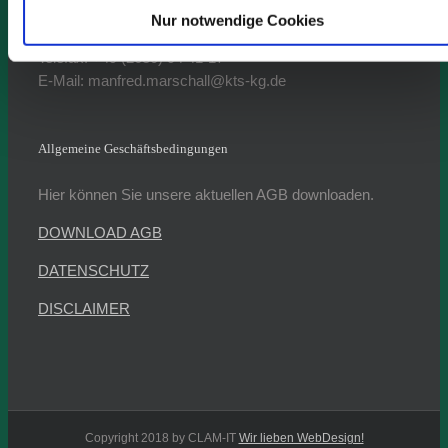
- Betriebsleiter -
Nur notwendige Cookies
Telefon: +49 (2630) 94 41-31
Telefax: +49 (2630) 94 41-17
E-Mail: manfred.marschall@kts-kg.de
Allgemeine Geschäftsbedingungen
Hier können Sie unsere aktuellen AGB downloaden.
DOWNLOAD AGB
DATENSCHUTZ
DISCLAIMER
Copyright 2018 by CLAM-IT
Wir lieben WebDesign!