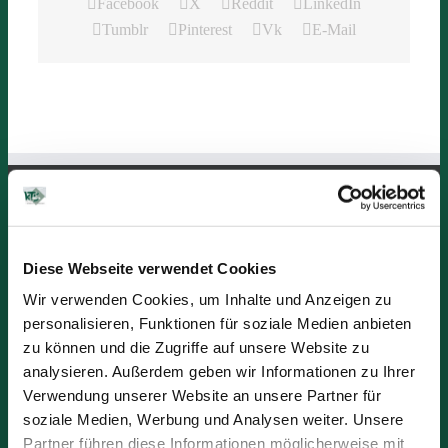
Facebook
X
Reddit
LinkedIn
Tumblr
Pinterest
Vk
E-Mail
KTS Verwaltung “Burghof”
Burgstraße 9
Diese Webseite verwendet Cookies
56218 Mülheim-Kärlich
Wir verwenden Cookies, um Inhalte und Anzeigen zu
personalisieren, Funktionen für soziale Medien anbieten
Öffnungszeiten:
zu können und die Zugriffe auf unsere Website zu
Montag bis Donnerstag
analysieren. Außerdem geben wir Informationen zu Ihrer
von 08:00 Uhr -16:45 Uhr
Verwendung unserer Website an unsere Partner für
Freitag
soziale Medien, Werbung und Analysen weiter. Unsere
08:00 Uhr - 15:30 Uhr
Partner führen diese Informationen möglicherweise mit