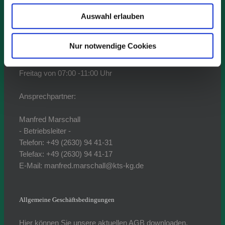
Rheinau 39
56218 Mülheim-Kärlich / Urmitz/Bhf.
Auswahl erlauben
Ladezeiten:
Nur notwendige Cookies
Montag bis Donnerstag
von 07:00 -15:00 Uhr
Freitag von 07:00 -11:00 Uhr
Ansprechpartner:
Manfred Marschall
- Betriebsleiter -
Telefon: +49 (2630) 94 41-31
Telefax: +49 (2630) 94 41-17
E-Mail: manfred.marschall@kts-kg.de
Allgemeine Geschäftsbedingungen
Hier können Sie unsere aktuellen AGB downloaden.