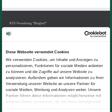
KTS Verwaltung “Burghof”
Burgstraße 9
56218 Mülheim-Kärlich
Diese Webseite verwendet Cookies
Öffnungszeiten:
Montag bis Donnerstag
Wir verwenden Cookies, um Inhalte und Anzeigen zu
von 08:00 Uhr -16:45 Uhr
personalisieren, Funktionen für soziale Medien anbieten
Freitag
zu können und die Zugriffe auf unsere Website zu
08:00 Uhr - 15:30 Uhr
analysieren. Außerdem geben wir Informationen zu Ihrer
Verwendung unserer Website an unsere Partner für
Telefon: +49 (2630) 94 41-0
soziale Medien, Werbung und Analysen weiter. Unsere
Telefax: +49 (2630) 94 41-10
Partner führen diese Informationen möglicherweise mit
E-Mail: kts@kts-kg.de
weiteren Daten zusammen, die Sie ihnen bereitgestellt
haben oder die sie im Rahmen Ihrer Nutzung der Dienste
Ansprechpartner: