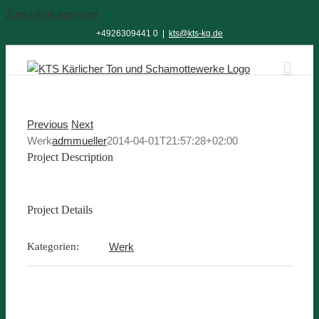
Zum Inhalt springen
+4926309441 0
|
kts@kts-kg.de
Previous
Next
Werk
admmueller
2014-04-01T21:57:28+02:00
Project Description
Project Details
Kategorien:
Werk