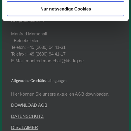
von 07:00 -15:00 Uhr
Freitag von 07:00 -11:00 Uhr
Nur notwendige Cookies
Ansprechpartner:
Manfred Marschall
- Betriebsleiter -
Telefon: +49 (2630) 94 41-31
Telefax: +49 (2630) 94 41-17
E-Mail: manfred.marschall@kts-kg.de
Allgemeine Geschäftsbedingungen
Hier können Sie unsere aktuellen AGB downloaden.
DOWNLOAD AGB
DATENSCHUTZ
DISCLAIMER