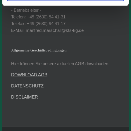
Manfred Marschall
- Betriebsleiter -
Telefon: +49 (2630) 94 41-31
Telefax: +49 (2630) 94 41-17
E-Mail: manfred.marschall@kts-kg.de
Allgemeine Geschäftsbedingungen
Hier können Sie unsere aktuellen AGB downloaden.
DOWNLOAD AGB
DATENSCHUTZ
DISCLAIMER