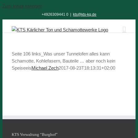
Zum Inhalt springen
+4926309441 0
|
kts@kts-kg.de
Seite 106 links_Was unser Tunnelofen alles kann
Schamotte, Kohlefasern, Bauteile … aber noch kein
Speiseeis
Michael Zech
2017-08-23T18:13:31+02:00
KTS Verwaltung “Burghof”