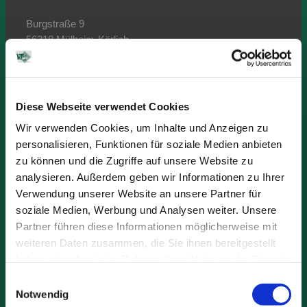
Burgstraße 9
56218 Mülheim-Kärlich
Öffnungszeiten:
Montag bis Donnerstag
von 08:00 Uhr -16:45 Uhr
Diese Webseite verwendet Cookies
Freitag
Wir verwenden Cookies, um Inhalte und Anzeigen zu
08:00 Uhr - 15:30 Uhr
personalisieren, Funktionen für soziale Medien anbieten
zu können und die Zugriffe auf unsere Website zu
Telefon: +49 (2630) 94 41-0
analysieren. Außerdem geben wir Informationen zu Ihrer
Telefax: +49 (2630) 94 41-10
Verwendung unserer Website an unsere Partner für
E-Mail: kts@kts-kg.de
soziale Medien, Werbung und Analysen weiter. Unsere
Partner führen diese Informationen möglicherweise mit
Ansprechpartner:
weiteren Daten zusammen, die Sie ihnen bereitgestellt
haben oder die sie im Rahmen Ihrer Nutzung der Dienste
Geschäftsführung:
gesammelt haben.
Dr. Dieter Mannheim (phG)
Einwilligungsauswahl
Dipl.-Volkswirt Wolfgang Mannheim (GF)
Notwendig