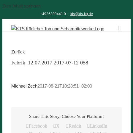
Zum Inhalt springen
+4926309441 0
|
kts@kts-kg.de
Zurück
Fabrik_12.07.2017 2017-07-12 058
Michael Zech
2017-08-21T10:28:51+02:00
Share This Story, Choose Your Platform!
Facebook
X
Reddit
LinkedIn