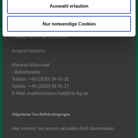
56218 Mülheim-Kärlich / Urmitz/Bhf.
Auswahl erlauben
Ladezeiten:
Montag bis Donnerstag
Nur notwendige Cookies
von 07:00 -15:00 Uhr
Freitag von 07:00 -11:00 Uhr
Ansprechpartner:
Manfred Marschall
- Betriebsleiter -
Telefon: +49 (2630) 94 41-31
Telefax: +49 (2630) 94 41-17
E-Mail: manfred.marschall@kts-kg.de
Allgemeine Geschäftsbedingungen
Hier können Sie unsere aktuellen AGB downloaden.