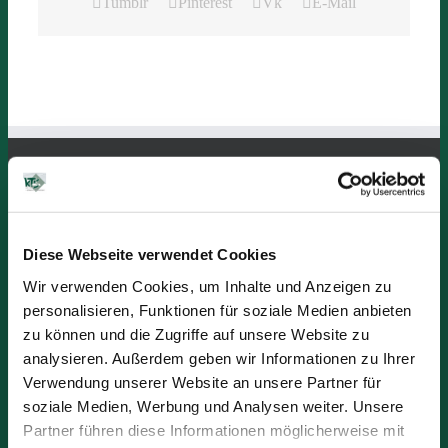
Tumblr
Pinterest
Vk
E-Mail
KTS Verwaltung “Burghof”
Burgstraße 9
Diese Webseite verwendet Cookies
56218 Mülheim-Kärlich
Wir verwenden Cookies, um Inhalte und Anzeigen zu
Öffnungszeiten:
personalisieren, Funktionen für soziale Medien anbieten
Montag bis Donnerstag
zu können und die Zugriffe auf unsere Website zu
von 08:00 Uhr -16:45 Uhr
analysieren. Außerdem geben wir Informationen zu Ihrer
Freitag
Verwendung unserer Website an unsere Partner für
08:00 Uhr - 15:30 Uhr
soziale Medien, Werbung und Analysen weiter. Unsere
Partner führen diese Informationen möglicherweise mit
Telefon: +49 (2630) 94 41-0