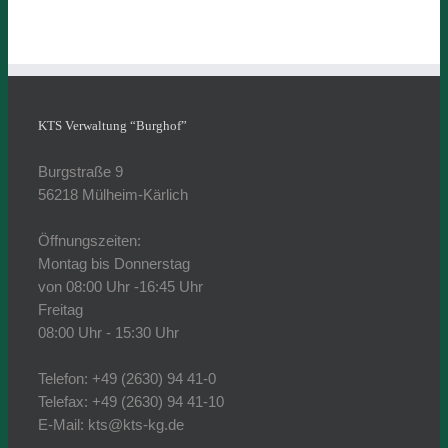
KTS Verwaltung “Burghof”
Burgstraße 9
56218 Mülheim-Kärlich
Öffnungszeiten:
Montag bis Donnerstag
von 08:00 Uhr -16:45 Uhr
Freitag
08:00 Uhr - 15:30 Uhr
Telefon: +49 (2630) 94 41-0
Telefax: +49 (2630) 94 41-10
E-Mail: kts@kts-kg.de