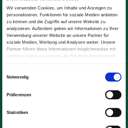
Kärlicher Blautonmischung
Wir verwenden Cookies, um Inhalte und Anzeigen zu
Kärlicher Ton
personalisieren, Funktionen für soziale Medien anbieten
zu können und die Zugriffe auf unsere Website zu
Kärlicher Grünton T7004
analysieren. Außerdem geben wir Informationen zu Ihrer
Verwendung unserer Website an unsere Partner für
Kärlicher Gelbton rotbr. T7005
soziale Medien, Werbung und Analysen weiter. Unsere
Partner führen diese Informationen möglicherweise mit
Kärlicher Agrarton T7006
weiteren Daten zusammen, die Sie ihnen bereitgestellt
haben oder die sie im Rahmen Ihrer Nutzung der Dienste
Kärlicher Deponieton T7007
gesammelt haben.
Einwilligungsauswahl
Notwendig
Bentonitischer Ton T7067
Kaminton T4004
Präferenzen
Gießton T4005 rotbrennend
Statistiken
Kärlicher Lös hell T8002