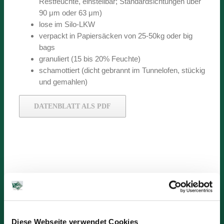
Restfeuchte, einstellbar; Standardsichtungen über
90 μm oder 63 μm)
lose im Silo-LKW
verpackt in Papiersäcken von 25-50kg oder big
bags
granuliert (15 bis 20% Feuchte)
schamottiert (dicht gebrannt im Tunnelofen, stückig
und gemahlen)
DATENBLATT ALS PDF
Produkte
Kärlicher Blauton T7001-7002
Diese Webseite verwendet Cookies