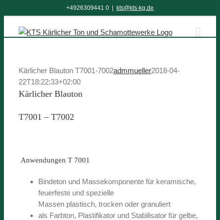
Zum
+4926309441 0
|
kts@kts-kg.de
Inhalt
springen
Kärlicher Blauton T7001-7002
admmueller
2018-04-
22T18:22:33+02:00
Kärlicher Blauton
T7001 – T7002
Anwendungen T 7001
Bindeton und Massekomponente für keramische,
feuerfeste und spezielle
Massen plastisch, trocken oder granuliert
als Farbton, Plastifikator und Stabilisator für gelbe,