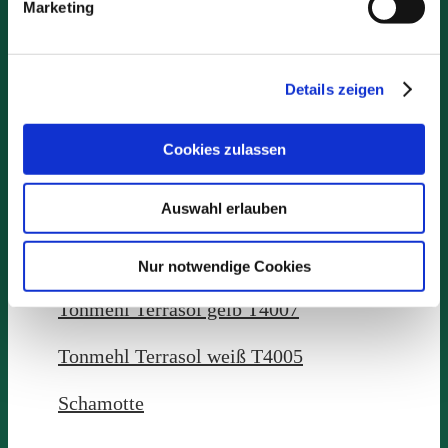
Marketing
Kärlicher Speziallehm T8007
Lehmmischung T8005
Details zeigen
Terra Nova T8009
Cookies zulassen
Terratonit T8010
Auswahl erlauben
Kärlicher AB T9011
Kärlicher AB T9068
Nur notwendige Cookies
Tonmehl Terrasol gelb T4007
Tonmehl Terrasol weiß T4005
Schamotte